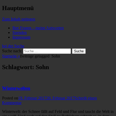
Hauptmenü
Zum Inhalt springen
Ihre Fragen – meine Antworten
Spenden
Impressum
bei der Suche
Suche nach:
Startseite
»
Beiträge getagged
Sohn
Schlagwort: Sohn
Winterwelten
Posted on
19. Februar 2017
20. Februar 2017
Schreib einen
Kommentar
Winterwelt: der Schnee fällt auf Feld und Flur und taucht die Welt in