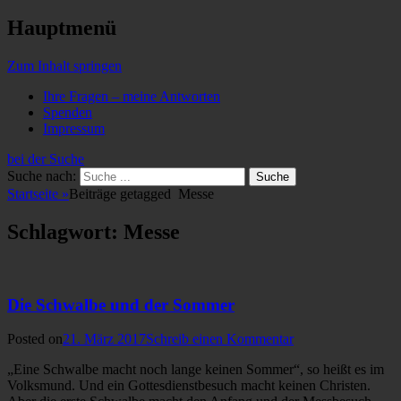
Hauptmenü
Zum Inhalt springen
Ihre Fragen – meine Antworten
Spenden
Impressum
bei der Suche
Suche nach:
Startseite
»
Beiträge getagged
Messe
Schlagwort: Messe
Die Schwalbe und der Sommer
Posted on
21. März 2017
Schreib einen Kommentar
„Eine Schwalbe macht noch lange keinen Sommer“, so heißt es im
Volksmund. Und ein Gottesdienstbesuch macht keinen Christen.