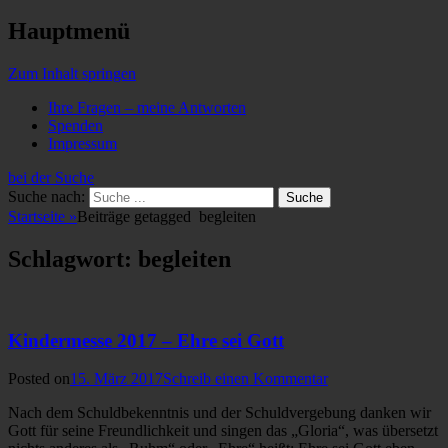
Hauptmenü
Zum Inhalt springen
Ihre Fragen – meine Antworten
Spenden
Impressum
bei der Suche
Suche nach:
Startseite
»
Beiträge getagged
begleiten
Schlagwort: begleiten
Kindermesse 2017 – Ehre sei Gott
Posted on
15. März 2017
Schreib einen Kommentar
Nach dem Schuldbekenntnis und der Schuldvergebung danken wir
Gott für seine Freundlichkeit und singen das „Gloria“, was übersetzt