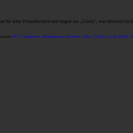
für seine Freundlichkeit und singen das „Gloria“, was übersetzt nich
gworte
2017
,
begleiten
,
Begleitung
,
bereiten
,
Ehre
,
Gloria
,
Gott
,
Hilfe
,
wir so behütet unseren Schlaf finden, können wir den folgenden Tag er
hen
,
behüten
,
Bruder
,
Dunkelheit
,
Erde
,
Gott
,
Hilfe
,
Jesus
,
Kraft
,
Morg