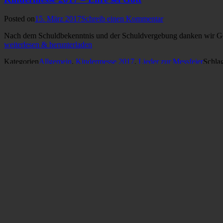
Posted on
15. März 2017
Schreib einen Kommentar
Nach dem Schuldbekenntnis und der Schuldvergebung danken wir Gott 
weiterlesen & herunterladen
Kategorien
Allgemein
,
Kindermesse 2017
,
Lieder zur Messfeier
Schla
Wege
Nachtlied 2016
Posted on
2. März 2017
Schreib einen Kommentar
Wir bitten Gott um seinen Schutz und seine Nähe in der Nacht. Wenn 
Kategorien
Allgemein
,
Morgen und Abend
Schlagworte
2016
,
aufwac
Psalm 10 – Zeige dein Erbarmen
Posted on
25. Februar 2017