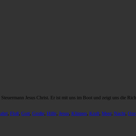
 Steuermann Jesus Christ. Er ist mit uns im Boot und zeigt uns die R
ahrt
,
Floß
,
Gott
,
Große
,
Hilfe
,
Jesus
,
Klippen
,
Kraft
,
Meer
,
Nacht
,
Oze