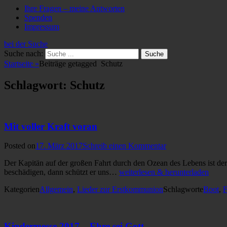
Ihre Fragen – meine Antworten
Spenden
Impressum
bei der Suche
Suche nach:
Startseite
»
Beiträge getagged
Schutz
Schlagwort: Schutz
Mit voller Kraft voran
Posted on
17. März 2017
Schreib einen Kommentar
Der Kapitän auf der großen Fahrt durch den Ozean des Lebens ist der
beschädigen, dann schützt er uns…
weiterlesen & herunterladen
Kategorien
Allgemein
,
Lieder zur Erstkommunion
Schlagworte
Boot
,
F
Kindermesse 2017 – Ehre sei Gott