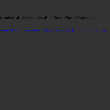
ts anderes als „Ruhm“ oder „Ehre“ heißt: Ehre sei Gott eben…
Kinder
,
Kindermesse
,
loben
,
Messe
,
Messfeier
,
Ruhm
,
Schutz
,
singen
,
holt und voll neuer Kraft beginnen.
weiterlesen & herunterladen
en
,
Nacht
,
Nachtlied
,
Quelle
,
Schlaf
,
schlafen
,
Schutz
,
Tag