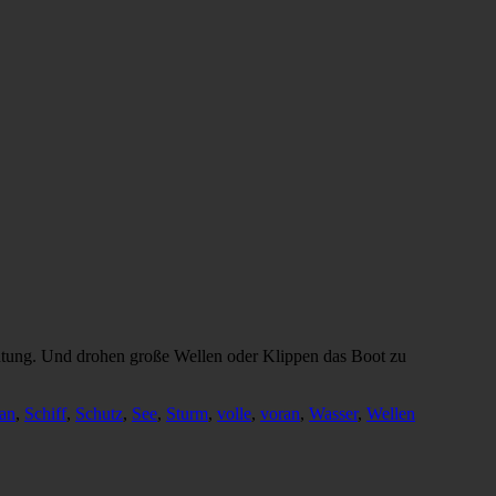
ichtung. Und drohen große Wellen oder Klippen das Boot zu
an
,
Schiff
,
Schutz
,
See
,
Sturm
,
volle
,
voran
,
Wasser
,
Wellen