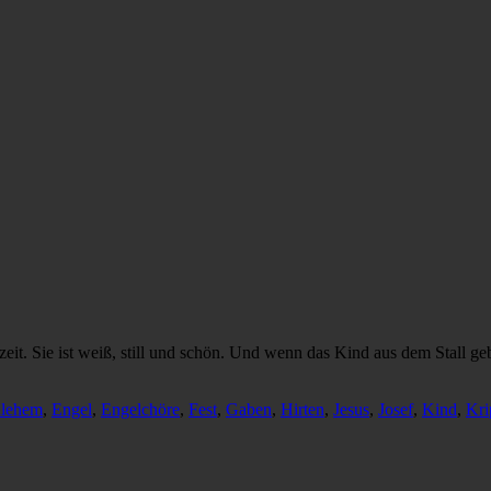
zeit. Sie ist weiß, still und schön. Und wenn das Kind aus dem Stall g
hlehem
,
Engel
,
Engelchöre
,
Fest
,
Gaben
,
Hirten
,
Jesus
,
Josef
,
Kind
,
Kri