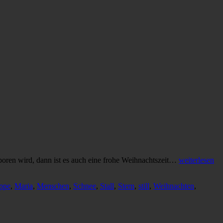
eboren wird, dann ist es auch eine frohe Weihnachtszeit…
weiterlesen
ppe
,
Maria
,
Menschen
,
Schnee
,
Stall
,
Stern
,
still
,
Weihnachten
,