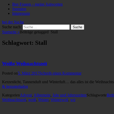
Ihre Fragen – meine Antworten
Spenden
Impressum
bei der Suche
Suche nach:
Startseite
»
Beiträge getagged
Stall
Schlagwort: Stall
Weiße Weihnachtszeit
Posted on
5. März 2017
Schreib einen Kommentar
Kerzenlicht, Tannenduft und Winterluft… das alles ist die Weihnachts
& herunterladen
Kategorien
Advent
,
Allgemein
,
Jahr und Jahreszeiten
Schlagworte
Bet
Weihnachtszeit
,
weiß
,
Winter
,
Winterwelt
,
wir