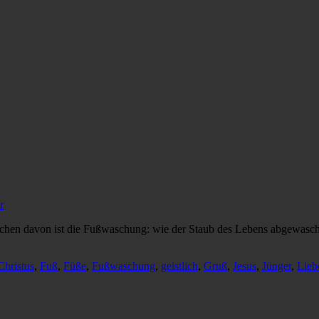
r
ichen davon ist die Fußwaschung: wie der Staub des Lebens abgewasch
Christus
,
Fuß
,
Füße
,
Fußwaschung
,
geistlich
,
Gruß
,
Jesus
,
Jünger
,
Lieb