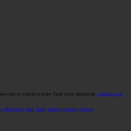
en wird, so wäscht er in der Taufe unsre Sünden ab.
weiterlesen &
e
,
Menschen
,
Saal
,
Taufe
,
taufen
,
waschen
,
Wasser