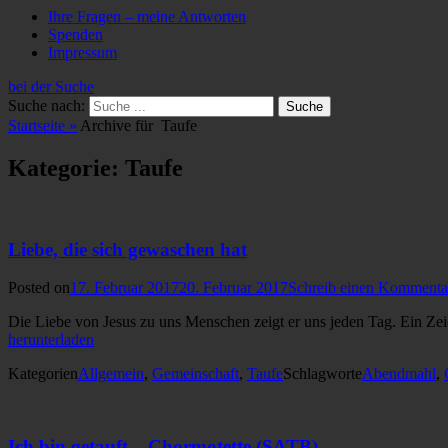
Ihre Fragen – meine Antworten
Spenden
Impressum
bei der Suche
Suche nach:
Startseite
»
Archive für
Taufe
Kategorie: Taufe
Liebe, die sich gewaschen hat
Posted on
17. Februar 2017
20. Februar 2017
Schreib einen Kommenta
Die Liebe von Jesus zu uns Menschen zeigt er uns jeden Tag. Ein Ze
herunterladen
Kategorien
Allgemein
,
Gemeinschaft
,
Taufe
Schlagworte
Abendmahl
,
Ich bin getauft – Chormotette (SATB)