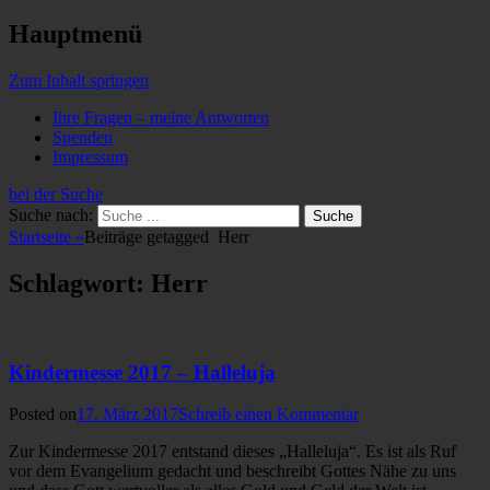
Hauptmenü
Zum Inhalt springen
Ihre Fragen – meine Antworten
Spenden
Impressum
bei der Suche
Suche nach:
Startseite
»
Beiträge getagged
Herr
Schlagwort: Herr
Kindermesse 2017 – Halleluja
Posted on
17. März 2017
Schreib einen Kommentar
Zur Kindermesse 2017 entstand dieses „Halleluja“. Es ist als Ruf
vor dem Evangelium gedacht und beschreibt Gottes Nähe zu uns