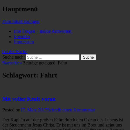
Hauptmenü
Zum Inhalt springen
Ihre Fragen – meine Antworten
Spenden
Impressum
bei der Suche
Suche nach:
Startseite
»
Beiträge getagged
Fahrt
Schlagwort: Fahrt
Mit voller Kraft voran
Posted on
17. März 2017
Schreib einen Kommentar
Der Kapitän auf der großen Fahrt durch den Ozean des Lebens ist
der Steuermann Jesus Christ. Er ist mit uns im Boot und zeigt uns