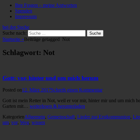
Ihre Fragen – meine Antworten
Spenden
Impressum
bei der Suche
Suche nach:
Startseite
»
Beiträge getagged
Not
Schlagwort: Not
Gott: vor, hinter und um mich herum
Posted on
12. März 2017
Schreib einen Kommentar
Gott ist mein Retter in Not, weil er vor mir, hinter mir und um mich
Garten mit…
weiterlesen & herunterladen
Kategorien
Allgemein
,
Gemeinschaft
,
Lieder zur Erstkommunion
,
Lie
um
,
vor
,
Weg
,
wissen