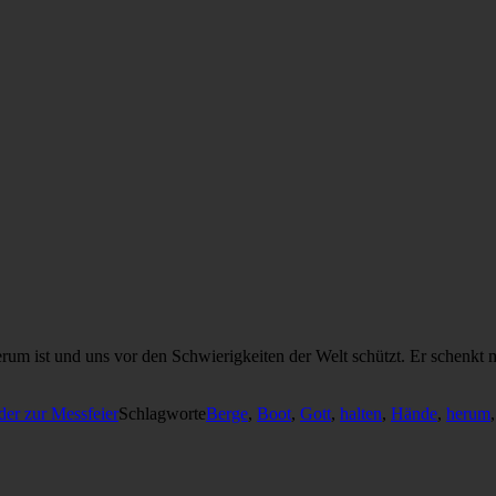
 herum ist und uns vor den Schwierigkeiten der Welt schützt. Er schenk
der zur Messfeier
Schlagworte
Berge
,
Boot
,
Gott
,
halten
,
Hände
,
herum