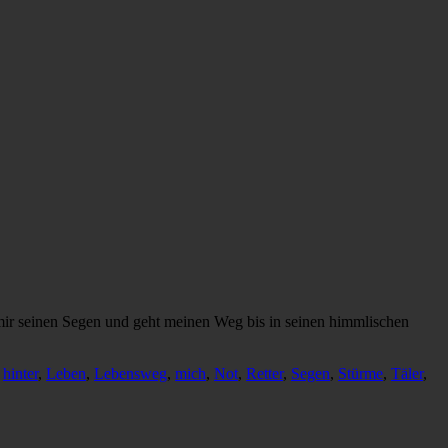
t mir seinen Segen und geht meinen Weg bis in seinen himmlischen
,
hinter
,
Leben
,
Lebensweg
,
mich
,
Not
,
Retter
,
Segen
,
Stürme
,
Täler
,