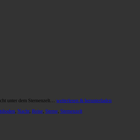
nacht unter dem Sternenzelt…
weiterlesen & herunterladen
tsboden
,
Nacht
,
Reise
,
Sterne
,
Sternenzelt