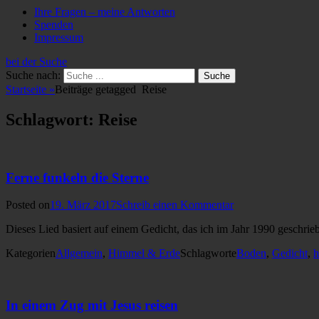
Ihre Fragen – meine Antworten
Spenden
Impressum
bei der Suche
Suche nach:
Startseite
»
Beiträge getagged
Reise
Schlagwort: Reise
Ferne funkeln die Sterne
Posted on
19. März 2017
Schreib einen Kommentar
Dieses Lied basiert auf einem Gedicht, das ich im Jahr 1990 geschri
Kategorien
Allgemein
,
Himmel & Erde
Schlagworte
Boden
,
Gedicht
,
h
In einem Zug mit Jesus reisen