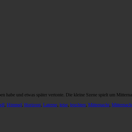
eben habe und etwas später vertonte. Die kleine Szene spielt um Mitter
ell
,
Himmel
,
Horizont
,
Laterne
,
leise
,
leuchten
,
Mitternacht
,
Mitternach