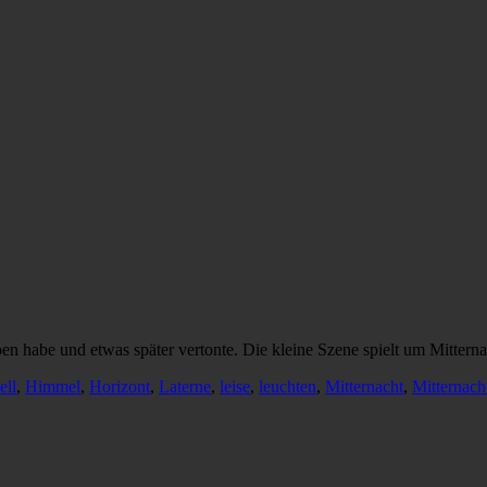
eben habe und etwas später vertonte. Die kleine Szene spielt um Mitter
ell
,
Himmel
,
Horizont
,
Laterne
,
leise
,
leuchten
,
Mitternacht
,
Mitternach