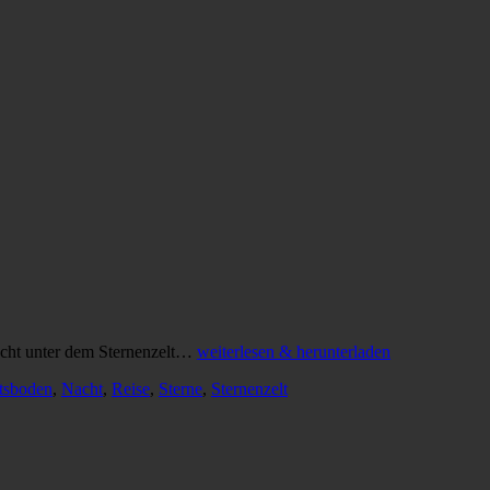
nacht unter dem Sternenzelt…
weiterlesen & herunterladen
tsboden
,
Nacht
,
Reise
,
Sterne
,
Sternenzelt