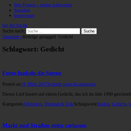
Ihre Fragen – meine Antworten
Spenden
Impressum
bei der Suche
Suche nach:
Startseite
»
Beiträge getagged
Gedicht
Schlagwort: Gedicht
Ferne funkeln die Sterne
Posted on
19. März 2017
Schreib einen Kommentar
Dieses Lied basiert auf einem Gedicht, das ich im Jahr 1990 geschri
Kategorien
Allgemein
,
Himmel & Erde
Schlagworte
Boden
,
Gedicht
,
h
Markt und Straßen stehn verlassen