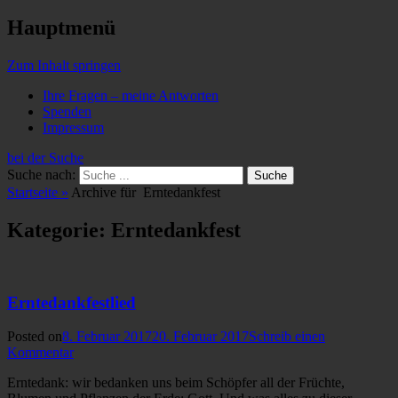
Hauptmenü
Zum Inhalt springen
Ihre Fragen – meine Antworten
Spenden
Impressum
bei der Suche
Suche nach:
Startseite
»
Archive für
Erntedankfest
Kategorie: Erntedankfest
Erntedankfestlied
Posted on
8. Februar 2017
20. Februar 2017
Schreib einen
Kommentar
Erntedank: wir bedanken uns beim Schöpfer all der Früchte,