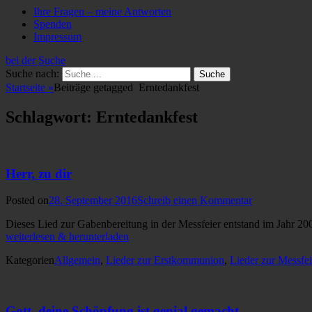
Ihre Fragen – meine Antworten
Spenden
Impressum
bei der Suche
Suche nach:
Startseite
»
Beiträge getagged
Erntedankfest
Schlagwort: Erntedankfest
Herr, zu dir
Posted on
28. September 2016
Schreib einen Kommentar
Dieses Lied zur Gabenbereitung in der Messfeier entstand im Jahr 20
weiterlesen & herunterladen
Kategorien
Allgemein
,
Lieder zur Erstkommunion
,
Lieder zur Messfei
Gott, deine Schöpfung ist genial gemacht