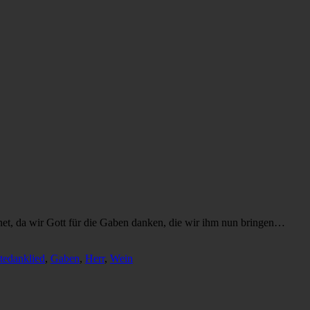
gnet, da wir Gott für die Gaben danken, die wir ihm nun bringen…
tedanklied
,
Gaben
,
Herr
,
Wein