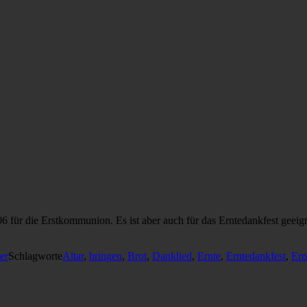
06 für die Erstkommunion. Es ist aber auch für das Erntedankfest geei
er
Schlagworte
Altar
,
bringen
,
Brot
,
Danklied
,
Ernte
,
Erntedankfest
,
Ern