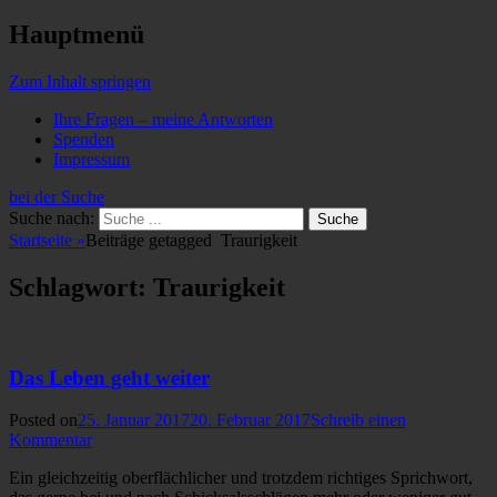
Hauptmenü
Zum Inhalt springen
Ihre Fragen – meine Antworten
Spenden
Impressum
bei der Suche
Suche nach:
Startseite
»
Beiträge getagged
Traurigkeit
Schlagwort: Traurigkeit
Das Leben geht weiter
Posted on
25. Januar 2017
20. Februar 2017
Schreib einen
Kommentar
Ein gleichzeitig oberflächlicher und trotzdem richtiges Sprichwort,