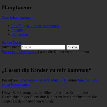
Hauptmenü
Zum Inhalt springen
Ihre Fragen – meine Antworten
Spenden
Impressum
bei der Suche
Suche nach:
Startseite
»
Allgemein
»
„Lasset die Kinder zu mir kommen“
„Lasset die Kinder zu mir kommen“
Posted on
13. November 2016
9. März 2017
Autor
Nuber
Schreib
einen Kommentar
Dieser Satz stammt aus der Bibel und ist das Zentrum der
Geschichte, in der Eltern ihre Kinder zu Jesus brachten und die
Jünger sie davon abhalten wollten.