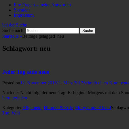
Ihre Fragen – meine Antworten
Spenden
Impressum
bei der Suche
Suche nach:
Startseite
»
Beiträge getagged
neu
Schlagwort: neu
Jeder Tag aufs neue
Posted on
12. November 2016
11. März 2017
Schreib einen Kommenta
Nach der Nacht folgt der neue Tag. Er beginnt Morgens mit dem So
herunterladen
Kategorien
Allgemein
,
Himmel & Erde
,
Morgen und Abend
Schlagwo
Tag
,
Welt