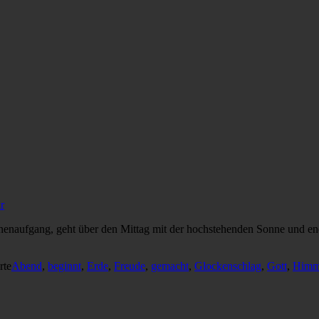
r
nnenaufgang, geht über den Mittag mit der hochstehenden Sonne und e
rte
Abend
,
beginnt
,
Erde
,
Freude
,
gemacht
,
Glockenschlag
,
Gott
,
Himme