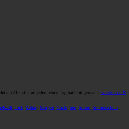
ndet am Abend. Und jeden neuen Tag hat Gott gemacht.
weiterlesen &
lszelt
,
hoch
,
Mittag
,
Morgen
,
Nacht
,
neu
,
Sonne
,
Sonnenschein
,