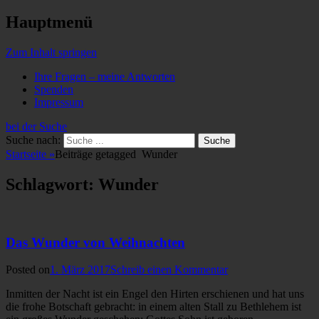
Hauptmenü
Zum Inhalt springen
Ihre Fragen – meine Antworten
Spenden
Impressum
bei der Suche
Suche nach:
Startseite
»
Beiträge getagged
Wunder
Schlagwort: Wunder
Das Wunder von Weihnachten
Posted on
1. März 2017
Schreib einen Kommentar
Inmitten der Nacht ist ein Engel den Hirten erschienen und hat uns
die frohe Botschaft gebracht: in einem alten Stall zu Bethlehem ist