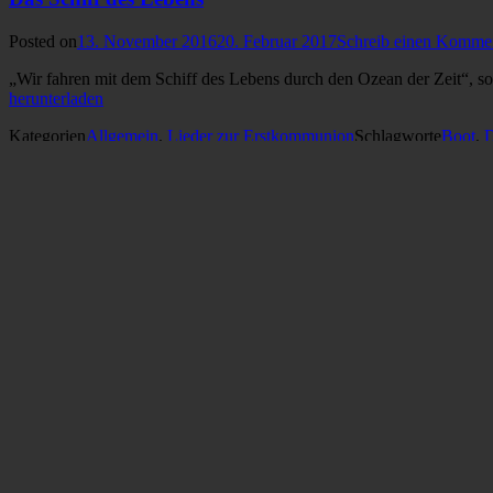
Posted on
13. November 2016
20. Februar 2017
Schreib einen Komme
„Wir fahren mit dem Schiff des Lebens durch den Ozean der Zeit“, so 
herunterladen
Kategorien
Allgemein
,
Lieder zur Erstkommunion
Schlagworte
Boot
,
D
Zeit
Volle Kraft voran
Posted on
12. Oktober 2016
Schreib einen Kommentar
Wir begeben uns mit Jesus in einem Boot auf das Meer der Zeit. Er i
Kategorien
Allgemein
,
Lieder zur Erstkommunion
,
Lieder zur Messfei
Stichwortsuche
Suche nach:
Kategorien