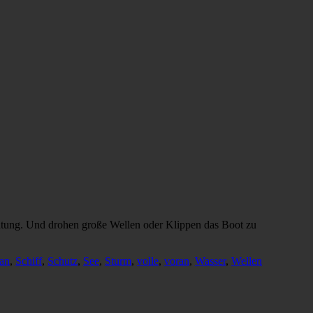
ichtung. Und drohen große Wellen oder Klippen das Boot zu
an
,
Schiff
,
Schutz
,
See
,
Sturm
,
volle
,
voran
,
Wasser
,
Wellen