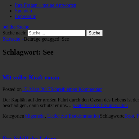
Ihre Fragen – meine Antworten
Spenden
Impressum
bei der Suche
Suche nach:
Startseite
»
Beiträge getagged
See
Schlagwort: See
Mit voller Kraft voran
Posted on
17. März 2017
Schreib einen Kommentar
Der Kapitän auf der großen Fahrt durch den Ozean des Lebens ist der
beschädigen, dann schützt er uns…
weiterlesen & herunterladen
Kategorien
Allgemein
,
Lieder zur Erstkommunion
Schlagworte
Boot
,
F
Das Schiff des Lebens