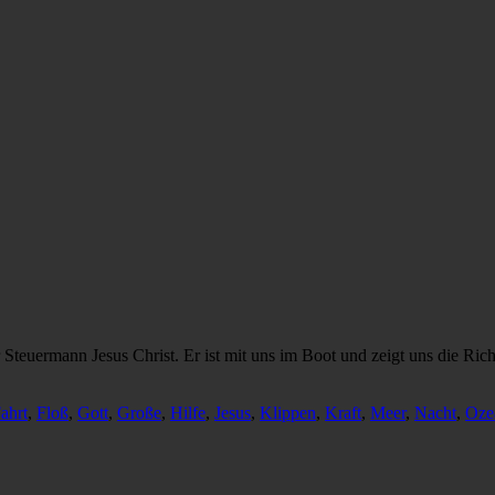
 Steuermann Jesus Christ. Er ist mit uns im Boot und zeigt uns die R
ahrt
,
Floß
,
Gott
,
Große
,
Hilfe
,
Jesus
,
Klippen
,
Kraft
,
Meer
,
Nacht
,
Oze