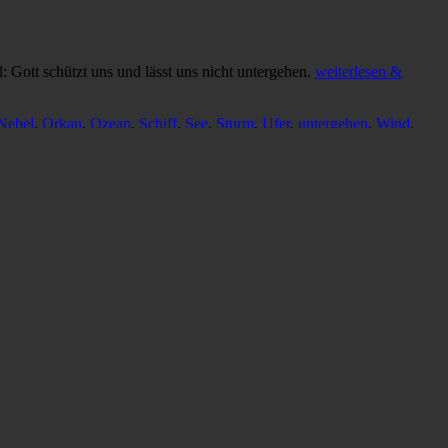
 Gott schützt uns und lässt uns nicht untergehen.
weiterlesen &
Nebel
,
Orkan
,
Ozean
,
Schiff
,
See
,
Sturm
,
Ufer
,
untergehen
,
Wind
,
and seines ewigen Ufers.
weiterlesen & herunterladen
uermann
,
Sturm
,
Ufer