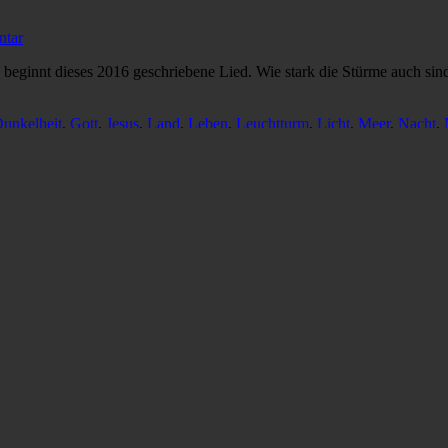
ntar
beginnt dieses 2016 geschriebene Lied. Wie stark die Stürme auch sind:
unkelheit
,
Gott
,
Jesus
,
Land
,
Leben
,
Leuchtturm
,
Licht
,
Meer
,
Nacht
,
st der Steuermann und bringt uns sicher durch manche Stürme an das L
er
Schlagworte
Boot
,
Jesus
,
Land
,
Meer
,
Nacht
,
Nebel
,
See
,
Steuer
,
Ste