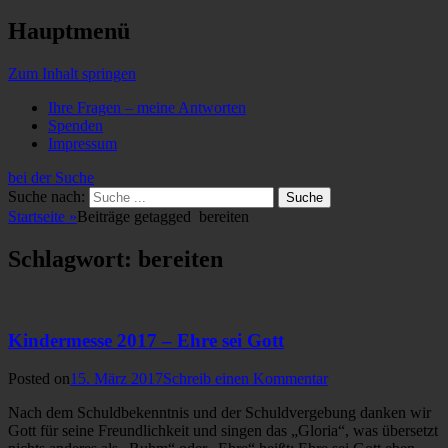
Hauptmenü
Zum Inhalt springen
Ihre Fragen – meine Antworten
Spenden
Impressum
bei der Suche
Suche nach:
Startseite
»
Beiträge getagged
bereiten
Schlagwort: bereiten
Kindermesse 2017 – Ehre sei Gott
Posted on
15. März 2017
Schreib einen Kommentar
Nach dem Schuldbekenntnis und der Schuldvergebung danken wir
Gott für seine Freundlichkeit und singen das „Gloria“, was übersetzt