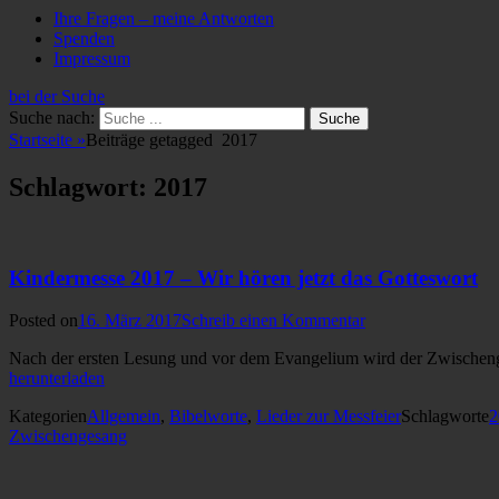
Ihre Fragen – meine Antworten
Spenden
Impressum
bei der Suche
Suche nach:
Startseite
»
Beiträge getagged
2017
Schlagwort: 2017
Kindermesse 2017 – Wir hören jetzt das Gotteswort
Posted on
16. März 2017
Schreib einen Kommentar
Nach der ersten Lesung und vor dem Evangelium wird der Zwischenge
herunterladen
Kategorien
Allgemein
,
Bibelworte
,
Lieder zur Messfeier
Schlagworte
2
Zwischengesang