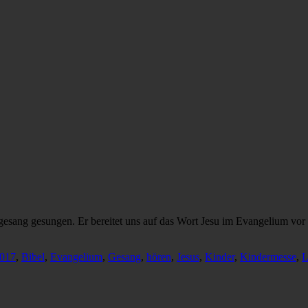
sang gesungen. Er bereitet uns auf das Wort Jesu im Evangelium vor
017
,
Bibel
,
Evangelium
,
Gesang
,
hören
,
Jesus
,
Kinder
,
Kindermesse
,
L