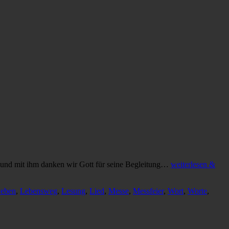
 und mit ihm danken wir Gott für seine Begleitung…
weiterlesen &
eben
,
Lebensweg
,
Lesung
,
Lied
,
Messe
,
Messfeier
,
Wort
,
Worte
,