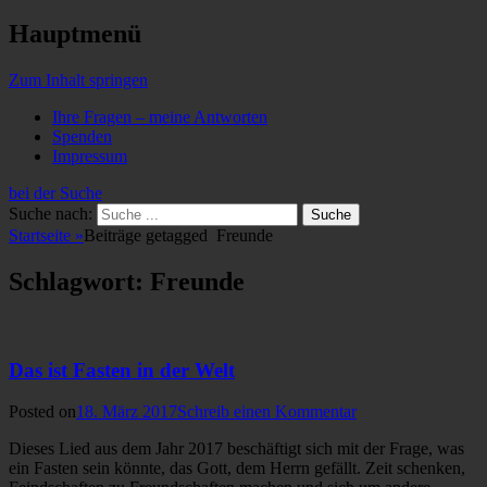
Hauptmenü
Zum Inhalt springen
Ihre Fragen – meine Antworten
Spenden
Impressum
bei der Suche
Suche nach:
Startseite
»
Beiträge getagged
Freunde
Schlagwort: Freunde
Das ist Fasten in der Welt
Posted on
18. März 2017
Schreib einen Kommentar
Dieses Lied aus dem Jahr 2017 beschäftigt sich mit der Frage, was
ein Fasten sein könnte, das Gott, dem Herrn gefällt. Zeit schenken,