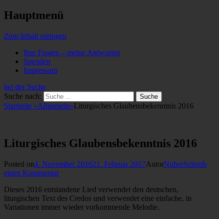
Hauptmenü
Zum Inhalt springen
Ihre Fragen – meine Antworten
Spenden
Impressum
bei der Suche
Suche nach:
Startseite
»
Allgemein
»
Liturgisches Glaubensbekenntnis 2016
Liturgisches Glaubensbekenntnis 2016
Posted on
4. November 2016
21. Februar 2017
Autor
Nuber
Schreib
einen Kommentar
Dieses 2016 entstandene Lied verwendet den deutschen,
liturgischen Text des Credos und verwendet eine einfache, in
Variationen immer wieder vorkommende Melodie.