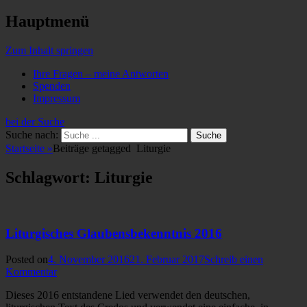
Hauptmenü
Zum Inhalt springen
Ihre Fragen – meine Antworten
Spenden
Impressum
bei der Suche
Suche nach:
Startseite
»
Beiträge getagged
Liturgie
Schlagwort: Liturgie
Liturgisches Glaubensbekenntnis 2016
Posted on
4. November 2016
21. Februar 2017
Schreib einen
Kommentar
Dieses 2016 entstandene Lied verwendet den deutschen,