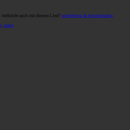
, vielleicht auch mit diesem Lied?
weiterlesen & herunterladen
t
,
teilen