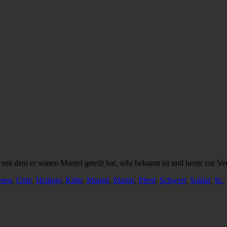
it dem er seinen Mantel geteilt hat, sehr bekannt ist und heute zur Ve
rmen
,
Güte
,
Heiliger
,
Kälte
,
Mantel
,
Martin
,
Pferd
,
Schwert
,
Soldat
,
St.
,