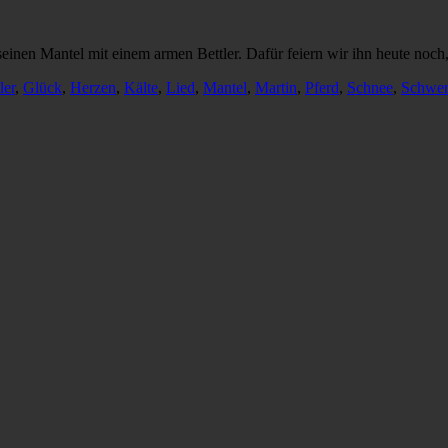
 seinen Mantel mit einem armen Bettler. Dafür feiern wir ihn heute noch
ler
,
Glück
,
Herzen
,
Kälte
,
Lied
,
Mantel
,
Martin
,
Pferd
,
Schnee
,
Schwer