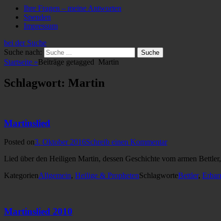
Ihre Fragen – meine Antworten
Spenden
Impressum
bei der Suche
Suche nach:
Startseite
»
Beiträge getagged
Martin
Schlagwort: Martin
Martinslied
Posted on
3. Oktober 2016
Schreib einen Kommentar
Lied über den Heiligen Martin, dessen Geschichte vom armen Bettler, m
Kategorien
Allgemein
,
Heilige & Propheten
Schlagworte
Bettler
,
Erba
Martinslied 2010