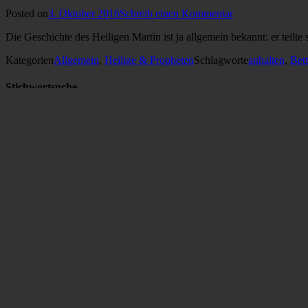
Posted on
3. Oktober 2016
Schreib einen Kommentar
Die Geschichte des Heiligen Martin ist ja allgemein bekannt: er teilte
Kategorien
Allgemein
,
Heilige & Propheten
Schlagworte
anhalten
,
Bett
Stichwortsuche
Suche nach:
Kategorien
Advent
(17)
Allgemein
(376)
Bibelworte
(36)
Chorsätze
(5)
Erntedankfest
(9)
Fastenzeit
(11)
Gemeinschaft
(28)
Heilige & Propheten
(14)
Heiliger Geist
(6)
Himmel & Erde
(38)
Hochzeit & Trauung
(2)
Instrumentale Arrangements
(4)