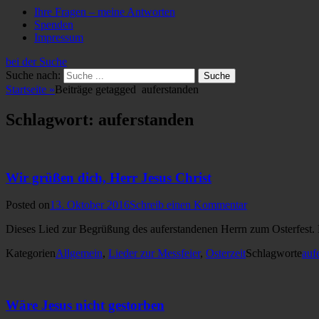
Ihre Fragen – meine Antworten
Spenden
Impressum
bei der Suche
Suche nach:
Startseite
»
Beiträge getagged
auferstanden
Schlagwort: auferstanden
Wir grüßen dich, Herr Jesus Christ
Posted on
13. Oktober 2016
Schreib einen Kommentar
Dieses Lied zur Begrüßung des auferstandenen Herrn zum Osterfest. Es
Kategorien
Allgemein
,
Lieder zur Messfeier
,
Osterzeit
Schlagworte
auf
Wäre Jesus nicht gestorben