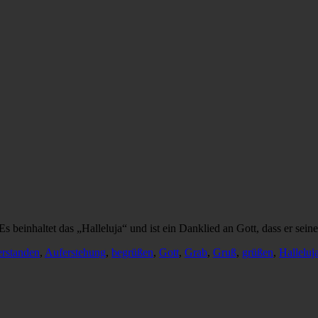
 beinhaltet das „Halleluja“ und ist ein Danklied an Gott, dass er sei
erstanden
,
Auferstehung
,
begrüßen
,
Gott
,
Grab
,
Gruß
,
grüßen
,
Halleluj