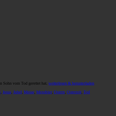
nen Sohn vom Tod gerettet hat.
weiterlesen & herunterladen
a
,
Jesus
,
Jubel
,
Messe
,
Messfeier
,
Ostern
,
Osterzeit
,
Tod