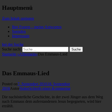
Hauptmenü
Zum Inhalt springen
Ihre Fragen – meine Antworten
Spenden
Impressum
bei der Suche
Suche nach:
Startseite
»
Allgemein
»
Das Emmaus-Lied
Das Emmaus-Lied
Posted on
7. September 2016
18. September
2016
Autor
Nuber
Schreib einen Kommentar
Die nachösterliche Geschichte, in der zwei Jünger aus dem Weg
nach Emmaus dem auferstandenen Jesus begegneten, wird hier
erzählt.