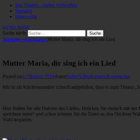
Ihre Fragen – meine Antworten
Spenden
Impressum
bei der Suche
Suche nach:
Startseite
»
Allgemein
»
Mutter Maria, dir sing ich ein Lied
Mutter Maria, dir sing ich ein Lied
Posted on
4. Oktober 2016
Autor
Nuber
Schreib einen Kommentar
Mir ist als Kirchenmusiker schnell aufgefallen, dass es zum Thema „M
Hier finden Sie alle Dateien des Liedes. Drücken Sie einfach mit der 
speichern unter“ und schon können Sie die Datei an den Ort ihrer Wa
Wahl kopieren.