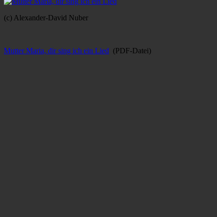
(c) Alexander-David Nuber
Mutter Maria, dir sing ich ein Lied
(PDF-Datei)
Kategorien
Allgemein
,
Heilige & Propheten
Schlagworte
begleiten
,
Ge
Beitragsnavigation
← Zurück
Vorheriger Beitrag:
Miteinander leben wir
Weiter →
Nächster Beitrag:
Neujahrslied
Schreibe einen Kommentar
Deine E-Mail-Adresse wird nicht veröffentlicht.
Erforderliche Felder 