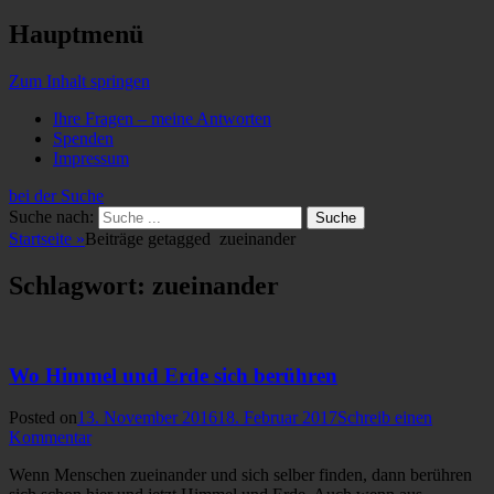
Hauptmenü
Zum Inhalt springen
Ihre Fragen – meine Antworten
Spenden
Impressum
bei der Suche
Suche nach:
Startseite
»
Beiträge getagged
zueinander
Schlagwort: zueinander
Wo Himmel und Erde sich berühren
Posted on
13. November 2016
18. Februar 2017
Schreib einen
Kommentar
Wenn Menschen zueinander und sich selber finden, dann berühren