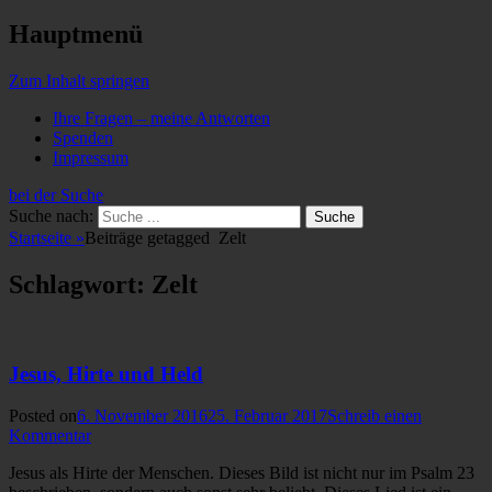
Hauptmenü
Zum Inhalt springen
Ihre Fragen – meine Antworten
Spenden
Impressum
bei der Suche
Suche nach:
Startseite
»
Beiträge getagged
Zelt
Schlagwort: Zelt
Jesus, Hirte und Held
Posted on
6. November 2016
25. Februar 2017
Schreib einen
Kommentar
Jesus als Hirte der Menschen. Dieses Bild ist nicht nur im Psalm 23