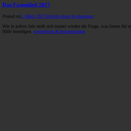
Das Fastenlied 2017
Posted on
5. März 2017
Schreib einen Kommentar
Wie in jedem Jahr stellt sich immer wieder die Frage, was fasten für 
Hilfe benötigen.
weiterlesen & herunterladen
Kategorien
Allgemein
,
Fastenzeit
Schlagworte
Bibel
,
Botschaft
,
Christ
Wort
,
Zeit
,
Zusammenhalt
Das Lied vom fasten
Posted on
20. Februar 2017
20. Februar 2017
Schreib einen Kommenta
Vierzig Tage vor Ostern beginnt die Fastenzeit. Zeit zum ruhen, Zeit 
überdenken…
weiterlesen & herunterladen
Kategorien
Allgemein
,
Fastenzeit
Schlagworte
Bibel
,
Botschaft
,
Christ
Hilf uns durch die Fastenzeit