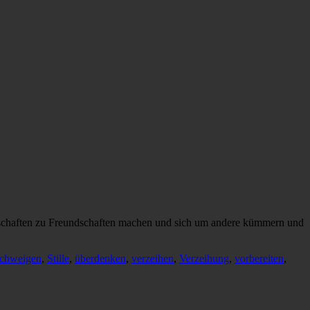
eindschaften zu Freundschaften machen und sich um andere kümmern und
chweigen
,
Stille
,
überdenken
,
verzeihen
,
Verzeihung
,
vorbereiten
,