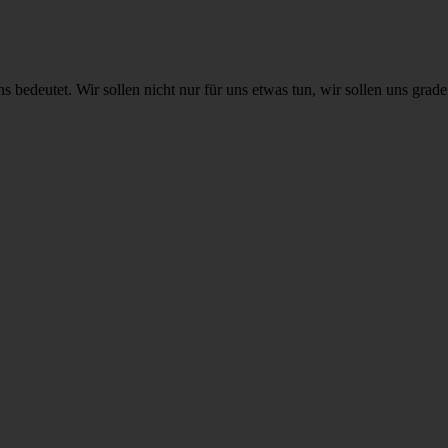
uns bedeutet. Wir sollen nicht nur für uns etwas tun, wir sollen uns gra
us
,
denken
,
fasten
,
Fastenzeit
,
Fest
,
frei
,
Gemeinsamkeit
,
Gott
,
Jesus
,
Os
r
sich um sich selbst und um andere zu kümmern. Jeder Mensch ist eingela
us
,
denken
,
fasten
,
Fastenzeit
,
Fest
,
frei
,
Gott
,
Jesus
,
Ostern
,
Pause
,
sag