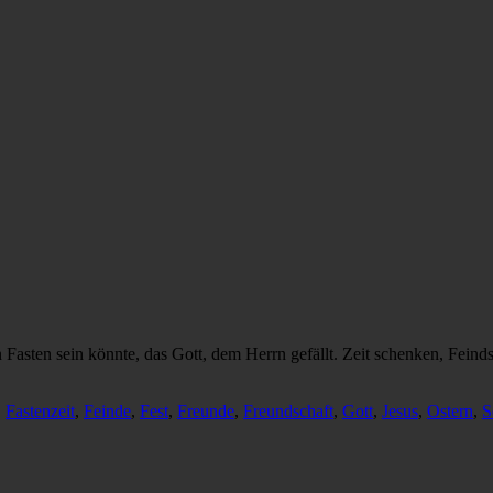
in Fasten sein könnte, das Gott, dem Herrn gefällt. Zeit schenken, F
,
Fastenzeit
,
Feinde
,
Fest
,
Freunde
,
Freundschaft
,
Gott
,
Jesus
,
Ostern
,
S