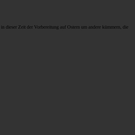
de in dieser Zeit der Vorbereitung auf Ostern um andere kümmern, die
tern
,
Pause
,
sagen
,
Stille
,
überdenken
,
vorbereiten
,
Vorbereitung
,
den, in dieser Zeit über sein Leben und sein Verhältnis zu Gott zu
en
,
Stille
,
überdenken
,
vorbereiten
,
Vorbereitung
,
Wort
,
Zeit