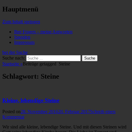
Hauptmenü
Zum Inhalt springen
Ihre Fragen – meine Antworten
Spenden
Impressum
bei der Suche
Suche nach:
Startseite
»
Beiträge getagged
Steine
Schlagwort: Steine
Kleine, lebendige Steine
Posted on
28. November 2016
20. Februar 2017
Schreib einen
Kommentar
Wir sind alle kleine, lebendige Steine. Und mit diesen Steinen wird