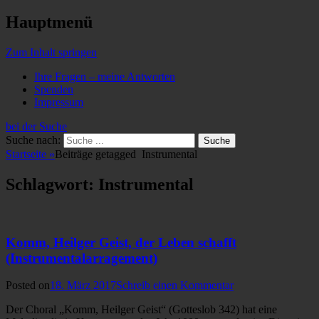
Hauptmenü
Zum Inhalt springen
Ihre Fragen – meine Antworten
Spenden
Impressum
bei der Suche
Suche nach:
Startseite
»
Beiträge getagged
Instrumental
Schlagwort: Instrumental
Komm, Heilger Geist, der Leben schafft
(Instrumentalarragement)
Posted on
18. März 2017
Schreib einen Kommentar
Der Choral „Komm, Heilger Geist“ (Gotteslob 342) hat eine