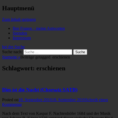
Hauptmenü
Zum Inhalt springen
Ihre Fragen – meine Antworten
Spenden
Impressum
bei der Suche
Suche nach:
Startseite
»
Beiträge getagged
erschienen
Schlagwort: erschienen
Dies ist die Nacht (Chorsatz SATB)
Posted on
18. September 2016
18. September 2016
Schreib einen
Kommentar
Nach dem Text von Kaspar F. Nachtenhöfer 1684 und der Musik